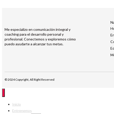
N
H
Me especializo en comunicación integral y
coaching para el desarrollo personal y
E
profesional. Conectemos y exploremos cómo
C
puedo ayudarte a alcanzar tus metas.
Ed
M
© 2024 Copyright, All Right Reserved​
Inicio
Entrenemos