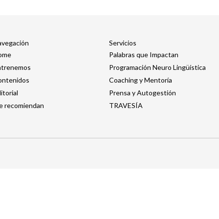
avegación
Servicios​
ome
Palabras que Impactan
ntrenemos
Programación Neuro Lingüística
ontenidos
Coaching y Mentoría
itorial
Prensa y Autogestión
e recomiendan
TRAVESÍA